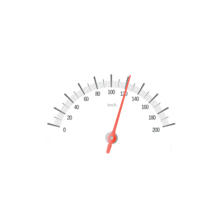
VES
da nibh vel velit auctor aliquet. Aenean sollicitudin, lorem quis bibe
e cursus a sit amet mauris. Morbi accumsan ipsum velit. Nam nec tellus